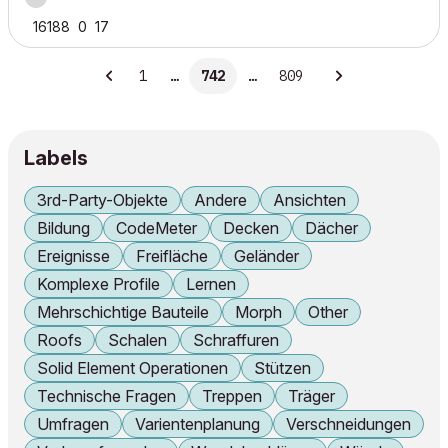
16188
0
17
1
…
742
…
809
Labels
3rd-Party-Objekte
Andere
Ansichten
Bildung
CodeMeter
Decken
Dächer
Ereignisse
Freifläche
Geländer
Komplexe Profile
Lernen
Mehrschichtige Bauteile
Morph
Other
Roofs
Schalen
Schraffuren
Solid Element Operationen
Stützen
Technische Fragen
Treppen
Träger
Umfragen
Varientenplanung
Verschneidungen