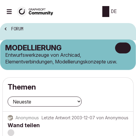
DE
FORUM
MODELLIERUNG
Entwurfswerkzeuge von Archicad,
Elementverbindungen, Modellierungskonzepte usw.
Themen
Anonymous
Letzte Antwort
2003-12-07
von
Anonymous
Wand teilen