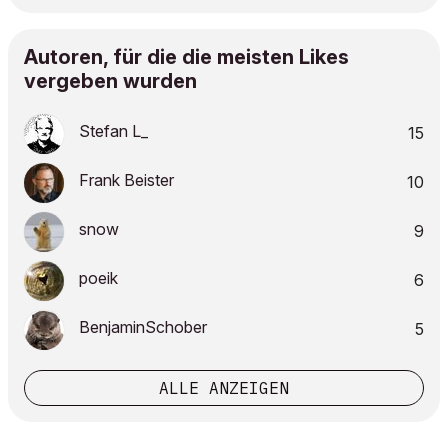
Autoren, für die die meisten Likes
vergeben wurden
Stefan L_
15
Frank Beister
10
snow
9
poeik
6
BenjaminSchober
5
ALLE ANZEIGEN