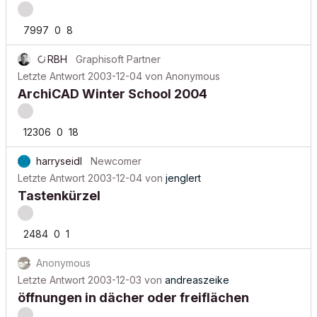
7997
0
8
RBH
Graphisoft Partner
Letzte Antwort
2003-12-04
von
Anonymous
ArchiCAD Winter School 2004
12306
0
18
harryseidl
Newcomer
Letzte Antwort
2003-12-04
von
jenglert
Tastenkürzel
2484
0
1
Anonymous
Letzte Antwort
2003-12-03
von
andreaszeike
öffnungen in dächer oder freiflächen