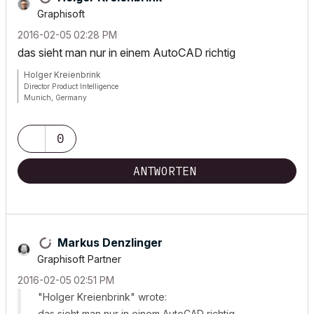
Graphisoft
‎2016-02-05
02:28 PM
das sieht man nur in einem AutoCAD richtig
Holger Kreienbrink
Director Product Intelligence
Munich, Germany
Archicad since Version 5....
If I sound too harsh, please forgive me: I am German.
0
ANTWORTEN
Markus Denzlinger
Graphisoft Partner
‎2016-02-05
02:51 PM
"Holger Kreienbrink" wrote:
das sieht man nur in einem AutoCAD richtig