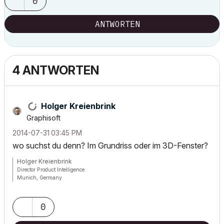
0
ANTWORTEN
4 ANTWORTEN
Holger Kreienbrink
Graphisoft
‎2014-07-31
03:45 PM
wo suchst du denn? Im Grundriss oder im 3D-Fenster?
Holger Kreienbrink
Director Product Intelligence
Munich, Germany
Archicad since Version 5....
If I sound too harsh, please forgive me: I am German.
0