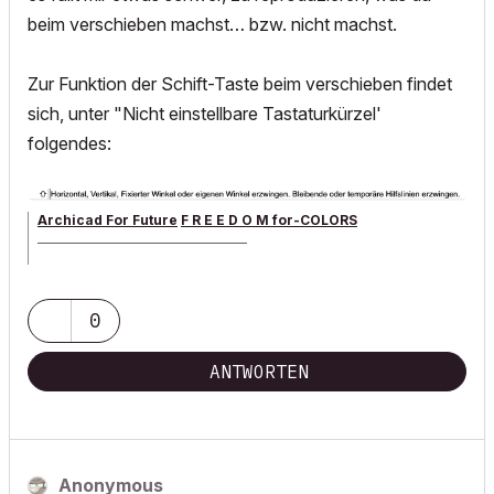
beim verschieben machst… bzw. nicht machst.
Zur Funktion der Schift-Taste beim verschieben findet
sich, unter "Nicht einstellbare Tastaturkürzel'
folgendes:
Archicad For Future
F R E E D O M for-COLORS
______________________________________
archicad versions 8-29 | mac os 13 | win 11
0
ANTWORTEN
Anonymous