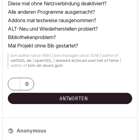
Diese mal ohne Netzverbindung deaktiviert?
Alle anderen Programme ausgemacht?
Addons mal testweise rausgenommen?
ALT-Neu und Wiederherstellen probiert?
Bibliothekenproblem?
Mal Projekt ohne Bib gestartet?
bim author since 1994 | bim manager since 2018 | author of
selfGDL.de
|
openGDL
|
skewed archicad user hall of fame
|
author of
bim-all-doors.gsm
0
ANTWORTEN
Anonymous