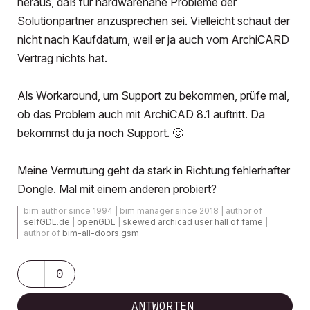
heraus, daß für hardwarenahe Probleme der
Solutionpartner anzusprechen sei. Vielleicht schaut der
nicht nach Kaufdatum, weil er ja auch vom ArchiCARD
Vertrag nichts hat.
Als Workaround, um Support zu bekommen, prüfe mal,
ob das Problem auch mit ArchiCAD 8.1 auftritt. Da
bekommst du ja noch Support.
🙂
Meine Vermutung geht da stark in Richtung fehlerhafter
Dongle. Mal mit einem anderen probiert?
bim author since 1994 | bim manager since 2018 | author of
selfGDL.de
|
openGDL
|
skewed archicad user hall of fame
|
author of
bim-all-doors.gsm
0
ANTWORTEN