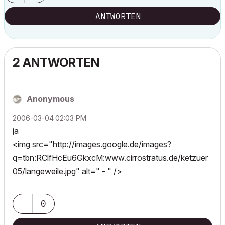
ANTWORTEN
2 ANTWORTEN
Anonymous
‎2006-03-04
02:03 PM
ja
<img src="http://images.google.de/images?
q=tbn:RClfHcEu6GkxcM:www.cirrostratus.de/ketzuer
05/langeweile.jpg" alt=" - " />
0