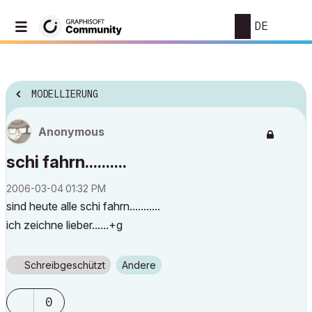
DE
MODELLIERUNG
Anonymous
schi fahrn..........
‎2006-03-04
01:32 PM
sind heute alle schi fahrn...........
ich zeichne lieber......+g
Schreibgeschützt
Andere
0