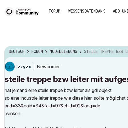
FORUM
WISSENSDATENBANK
ABO UN
DEUTSCH
FORUM
MODELLIERUNG
STEILE TREPPE BZW LEITER MIT AUFGESETZTEM HAND
Newcomer
zzyzx
steile treppe bzw leiter mit aufg
hat jemand eine steile treppe bzw leiter als gdl objekt,
so eine industrie leiter treppe wie diese hier, sollte möglichst d
arid=33&caid=34&faid=97&chid=92&lang=de
:winken: