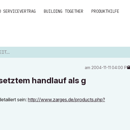
D SERVICEVERTRAG
BUILDING TOGETHER
PRODUKTHILFE
LAUF...
am
‎2004-11-11
04:00 P
esetztem handlauf als g
etailiert sein:
http://www.zarges.de/products.php?