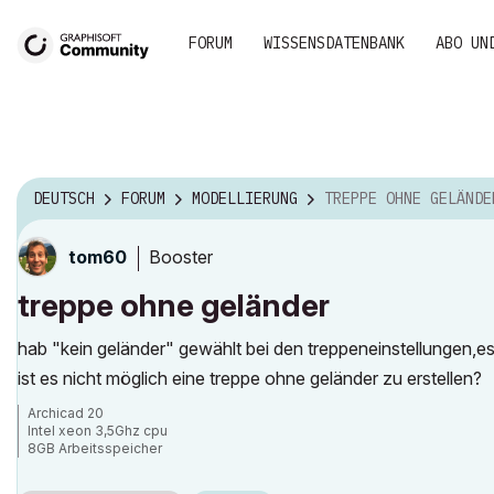
FORUM
WISSENSDATENBANK
ABO UN
DEUTSCH
FORUM
MODELLIERUNG
TREPPE OHNE GELÄNDE
Booster
tom60
treppe ohne geländer
hab "kein geländer" gewählt bei den treppeneinstellungen,es w
ist es nicht möglich eine treppe ohne geländer zu erstellen?
Archicad 20
Intel xeon 3,5Ghz cpu
8GB Arbeitsspeicher
Windows 7
Nvida Quadro K600