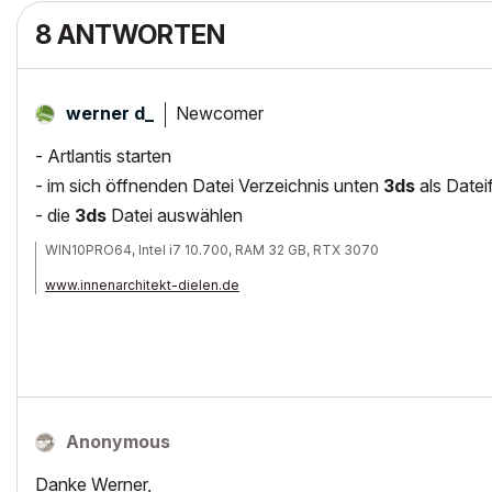
8 ANTWORTEN
Newcomer
werner d_
- Artlantis starten
- im sich öffnenden Datei Verzeichnis unten
3ds
als Date
- die
3ds
Datei auswählen
WIN10PRO64, Intel i7 10.700, RAM 32 GB, RTX 3070
www.innenarchitekt-dielen.de
www.visualisierung-immobilien.de
Anonymous
Danke Werner,