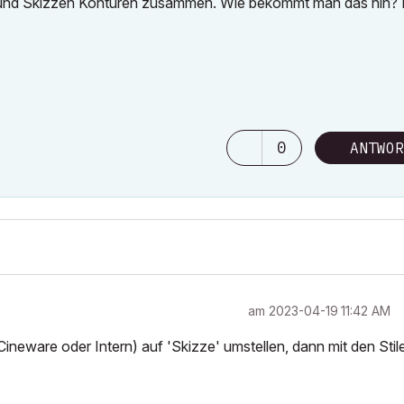
ng und Skizzen Konturen zusammen. Wie bekommt man das hin? 
0
ANTWOR
am
‎2023-04-19
11:42 AM
 Cineware oder Intern) auf 'Skizze' umstellen, dann mit den Stil