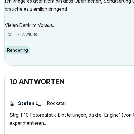
Ich kriege es aber nicht hin dass Oberflächen, Schattieru
brauche es ziemlich dringend
Vielen Dank im Voraus.
AC 25-27, WIN 10
Rendering
10 ANTWORTEN
Rockstar
Stefan L_
Strg-F10 Fotorealistik-Einstellungen, da die 'Engine' (von
experimentieren...