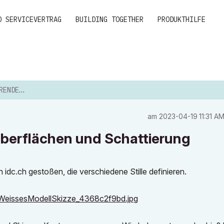
D SERVICEVERTRAG
BUILDING TOGETHER
PRODUKTHILFE
N UND SCH...
am
‎2023-04-19
11:31 A
Oberflächen und Schattierung
idc.ch gestoßen, die verschiedene Stille definieren.
8_WeissesModellSkizze_4368c2f9bd.jpg