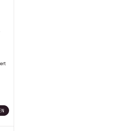
e
ert
EN