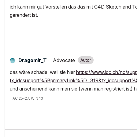
ich kann mir gut Vorstellen das das mit C4D Sketch and 
gerendert ist.
Advocate
Dragomir_T
das wäre schade, weil sie hier
https://www.idc.ch/nc/sup
tx_idcsupport%5BprimaryLink%5D=319&tx_idcsupport%
und anscheinend kann man sie (wenn man registriert ist) h
AC 25-27, WIN 10