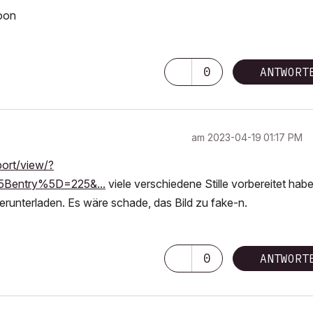
Toon
0
ANTWORT
am
‎2023-04-19
01:17 PM
port/view/?
5Bentry%5D=225&...
viele verschiedene Stille vorbereitet hab
erunterladen. Es wäre schade, das Bild zu fake-n.
0
ANTWORT