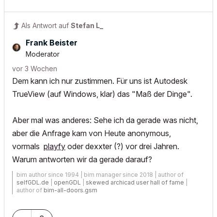
Als Antwort auf
Stefan L_
Frank Beister
Moderator
vor 3 Wochen
Dem kann ich nur zustimmen. Für uns ist Autodesk
TrueView (auf Windows, klar) das "Maß der Dinge".
Aber mal was anderes: Sehe ich da gerade was nicht,
aber die Anfrage kam von Heute anonymous,
vormals
playfy
oder dexxter (?) vor drei Jahren.
Warum antworten wir da gerade darauf?
bim author since 1994 | bim manager since 2018 | author of
selfGDL.de
|
openGDL
|
skewed archicad user hall of fame
|
author of
bim-all-doors.gsm