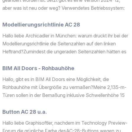
geändert worden ist. Jetzt gibt es eine Version 2024-12,
aber was ist neu oder weg? Verwendetes Betriebssystem:
Mac Intel-based Verwendetes Betriebssystem: Mac Intel-
based
Modellierungsrichtlinie AC 28
Hallo liebe Archicadler in München: warum druckt ihr bei der
Modellierungsrichtlinie die Seitenzahlen auf den linken
Heftrand?Zumindest die ungeraden Seitenzahlen hätten es
ruhig auf die rechte Seite schaffen können. Operating
system used: Mac Intel-based xxx
BIM All Doors - Rohbauhöhe
Hallo, gibt es in BIM All Doors eine Möglichkeit, die
Rohbauhöhe mit Übergröße zu vermaßen?Meine 2,135-m-
Türen sollen in der Bemaßung inklusive Schwellenhöhe 15
cm als 2,285 m angezeigt werden.Bisher habe ich alle
möglichen Einstellungen versucht, aber kein Ergebnis
Button AC 28 u.a.
bekommen...
Hallo liebe Graphisoftler, nachdem im Technology Preview-
Forum die grünliche Farbe desAC-28-Buttons wegen zu