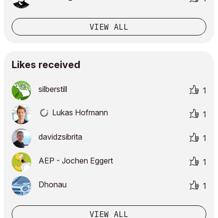
VIEW ALL
Likes received
silberstill
1
Lukas Hofmann
1
davidzsibrita
1
AEP - Jochen Eggert
1
Dhonau
1
VIEW ALL