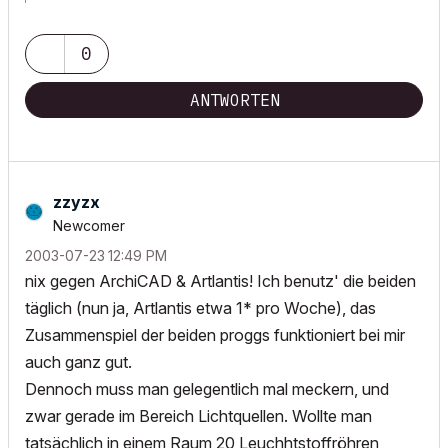
HPZ420 XeonE-1650, 24GB-Ram, GeForceGTX670-4GB,
Win7prof64, AC 19, Art*lantis 6, 3ds max2012
0
ANTWORTEN
zzyzx
Newcomer
‎2003-07-23
12:49 PM
nix gegen ArchiCAD & Artlantis! Ich benutz' die beiden
täglich (nun ja, Artlantis etwa 1* pro Woche), das
Zusammenspiel der beiden proggs funktioniert bei mir
auch ganz gut.
Dennoch muss man gelegentlich mal meckern, und
zwar gerade im Bereich Lichtquellen. Wollte man
tatsächlich in einem Raum 20 Leuchhtstoffröhren