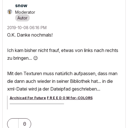
snow
Moderator
‎2019-10-08
06:16 PM
O.K. Danke nochmals!
Ich kam bisher nicht frauf, etwas von links nach rechts
zu bringen...
😉
Mit den Texturen muss natürlich aufpassen, dass man
die dann auch wieder in seiner Bibliothek hat... in die
xml-Datei wird ja der Dateipfad geschrieben...
Archicad For Future
F R E E D O M for-COLORS
______________________________________
archicad versions 8-29 | mac os 13 | win 11
0