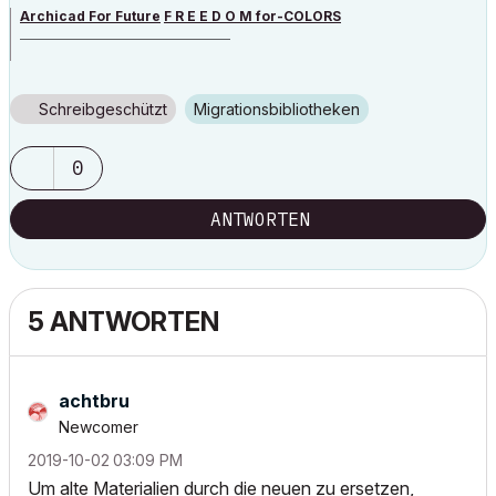
Archicad For Future
F R E E D O M for-COLORS
______________________________________
archicad versions 8-29 | mac os 13 | win 11
Schreibgeschützt
Migrationsbibliotheken
0
ANTWORTEN
5 ANTWORTEN
achtbru
Newcomer
‎2019-10-02
03:09 PM
Um alte Materialien durch die neuen zu ersetzen,