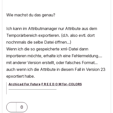
Wie machst du das genau?
Ich kann im Attributmanager nur Attribute aus dem
Temporärbereich exportieren. (d.h. also evtl. dort
nochnmals die selbe Datei öffnen...)
Wenn ich die so gespeicherte xml-Datei dann
importieren möchte, erhalte ich eine Fehlermeldung....
mit anderer Version erstellt, oder falsches Format...
auch wenn ich die Attribute in diesem Fall in Version 23
epxortiert habe.
Archicad For Future
F R E E D O M for-COLORS
______________________________________
archicad versions 8-29 | mac os 13 | win 11
0