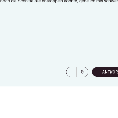
n noch die Schnitte alle entkoppeln konnte, gehe ich mal schwer
0
ANTWOR