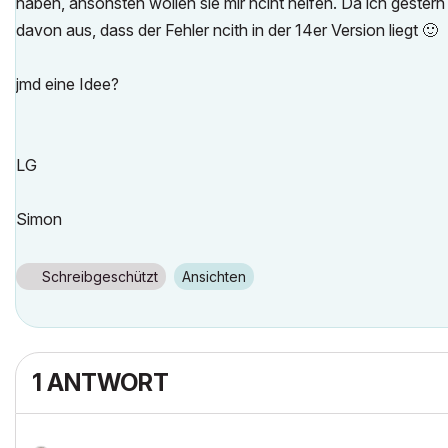
haben, ansonsten wollen sie mir nciht helfen. Da ich gester
davon aus, dass der Fehler ncith in der 14er Version liegt
🙂
jmd eine Idee?
LG
Simon
Schreibgeschützt
Ansichten
1 ANTWORT