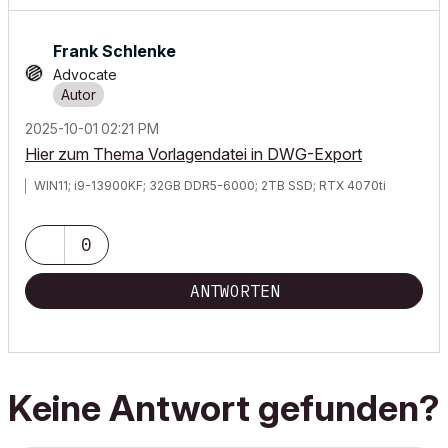
Frank Schlenke
Advocate
‎2025-10-01
02:21 PM
Hier zum Thema Vorlagendatei in DWG-Export
WIN11; i9-13900KF; 32GB DDR5-6000; 2TB SSD; RTX 4070ti
0
ANTWORTEN
Keine Antwort gefunden?