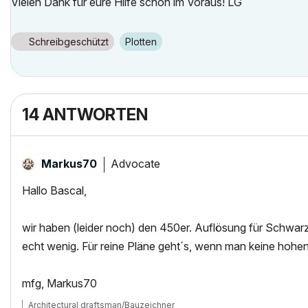
Vielen Dank für eure Hilfe schon im Voraus! LG
Schreibgeschützt
Plotten
14 ANTWORTEN
Advocate
Markus70
Hallo Bascal,
wir haben (leider noch) den 450er. Auflösung für Schwarz:
echt wenig. Für reine Pläne geht´s, wenn man keine hohe
mfg, Markus70
Architectural draftsman/Bauzeichner