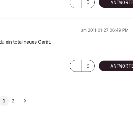
0
ANTWORT
am
‎2011-01-27
06:49 PM
u ein total neues Gerät.
0
ANTWORT
1
2