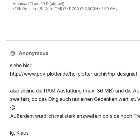
Archicad 11 bis 29 D (aktuell)
-11th Gen Intel(R) Core(TM) i7-11700 @ 2.50GHz 2.50 GHz
-RAM 32 GB
-Windows 11 Pro
-NVIDIA Quadro RTX 4000
-Canon TM 300 + Scanner
Anonymous
siehe hier:
http://www.pcv-plotter.de/hp-plotter-archiv/hp-designjet
also alleine die RAM Austattung (max. 36 MB) und die 
zweifeln, ob das Ding auch nur einen Gedanken wert ist. 
🙄
Außerdem würd ich mal stark anzweifeln ob's da noch Treib
lg, Klaus