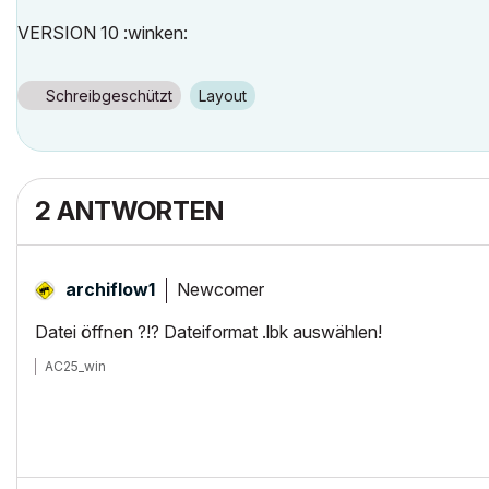
VERSION 10 :winken:
Schreibgeschützt
Layout
2 ANTWORTEN
Newcomer
archiflow1
Datei öffnen ?!? Dateiformat .lbk auswählen!
AC25_win