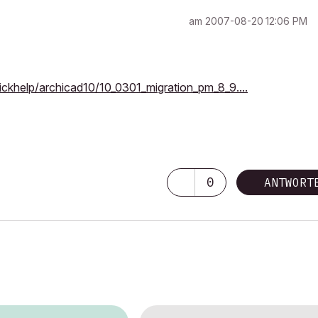
am
‎2007-08-20
12:06 PM
ickhelp/archicad10/10_0301_migration_pm_8_9....
0
ANTWORT