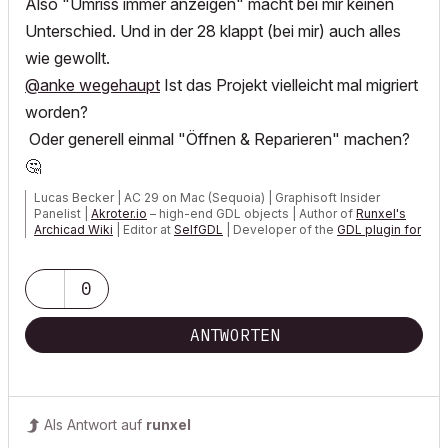
Also "Umriss immer anzeigen" macht bei mir keinen
Unterschied. Und in der 28 klappt (bei mir) auch alles
wie gewollt.
@anke wegehaupt
Ist das Projekt vielleicht mal migriert
worden?
Oder generell einmal "Öffnen & Reparieren" machen?
🤔
Lucas Becker | AC 29 on Mac (Sequoia) | Graphisoft Insider
Panelist |
Akroter.io
– high-end GDL objects | Author of
Runxel's
Archicad Wiki
| Editor at
SelfGDL
| Developer of the
GDL plugin for
Sublime Text
My List of AC shortcomings & bugs
|
I Will Piledrive You If You
0
Mention AI Again
|
POSIWID – The Purpose Of a System Is What It Does ///
ANTWORTEN
«Furthermore, I consider that Carth...
yearly releases
must be
destroyed»
Als Antwort auf
runxel