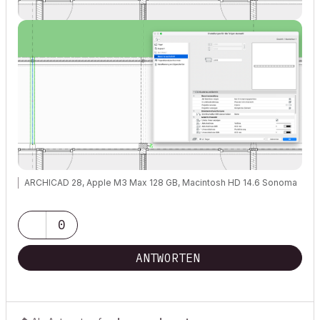
ARCHICAD 28, Apple M3 Max 128 GB, Macintosh HD 14.6 Sonoma
0
ANTWORTEN