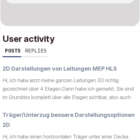
User activity
POSTS
REPLIES
2D Darstellungen von Leitungen MEP HLS
Hi, ich habe jetzt meine ganzen Leitungen 3D richtig
gezeichnet über 4 Etagen.Dann habe ich gemerkt, Sie sind
im Grundriss komplett über alle Etagen sichtbar, also auch
Versprünge, die nur in der 3 Etage sind, zeigt er mir im
Erdgeschoss.Darstellungsoptionen + Schnitteinstel...
Träger/Unterzug bessere Darstellungsoptionen
2D
Hi, ich habe einen horizontalen Träger unter einer Decke