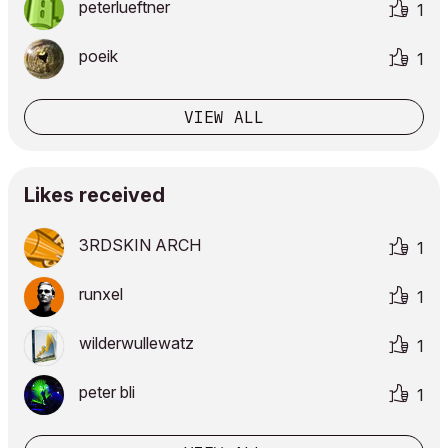
peterlueftner
1
poeik
1
VIEW ALL
Likes received
3RDSKIN ARCH
1
runxel
1
wilderwullewatz
1
peter bli
1