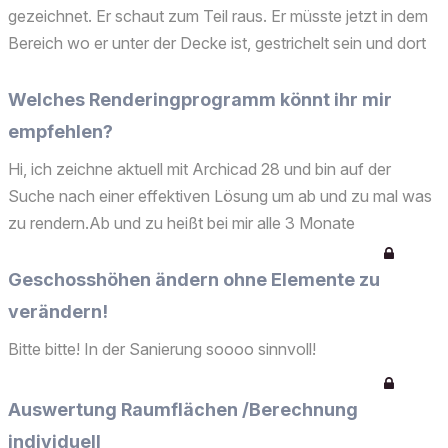
gezeichnet. Er schaut zum Teil raus. Er müsste jetzt in dem
Bereich wo er unter der Decke ist, gestrichelt sein und dort
wo er rausschaut eine Volllinie haben. Decke und Träger
sind einem Geschoss. Laut AC Support geht...
Welches Renderingprogramm könnt ihr mir
empfehlen?
Hi, ich zeichne aktuell mit Archicad 28 und bin auf der
Suche nach einer effektiven Lösung um ab und zu mal was
zu rendern.Ab und zu heißt bei mir alle 3 Monate
maximal.Zuletzt (Archicad 26-27) habe ich Twinmotion
genutzt. Bei Archicad 27 hat aber der Direktlink schon nicht
Geschosshöhen ändern ohne Elemente zu
...
verändern!
Bitte bitte! In der Sanierung soooo sinnvoll!
Auswertung Raumflächen /Berechnung
individuell