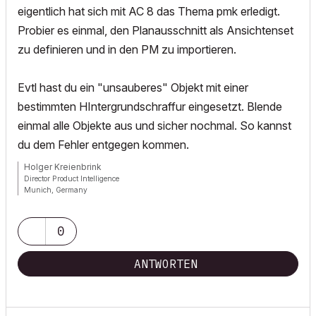
eigentlich hat sich mit AC 8 das Thema pmk erledigt.
Probier es einmal, den Planausschnitt als Ansichtenset
zu definieren und in den PM zu importieren.
Evtl hast du ein "unsauberes" Objekt mit einer
bestimmten HIntergrundschraffur eingesetzt. Blende
einmal alle Objekte aus und sicher nochmal. So kannst
du dem Fehler entgegen kommen.
Holger Kreienbrink
Director Product Intelligence
Munich, Germany
Archicad since Version 5....
If I sound too harsh, please forgive me: I am German.
0
ANTWORTEN