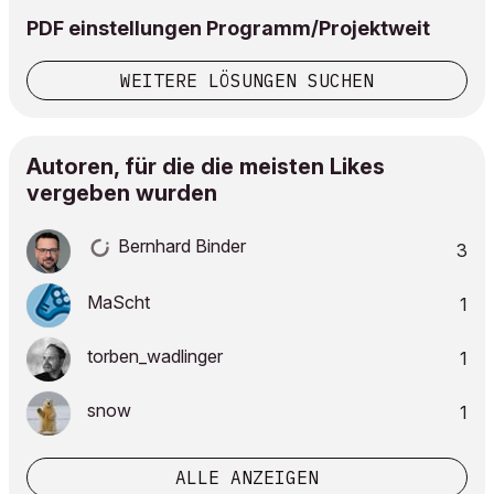
PDF einstellungen Programm/Projektweit
WEITERE LÖSUNGEN SUCHEN
Autoren, für die die meisten Likes
vergeben wurden
Bernhard Binder
3
MaScht
1
torben_wadlinge
r
1
snow
1
ALLE ANZEIGEN