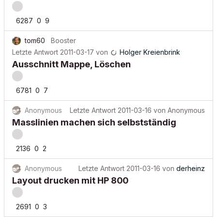
6287
0
9
tom60
Booster
Letzte Antwort
2011-03-17
von
Holger Kreienbrink
Ausschnitt Mappe, Löschen
6781
0
7
Anonymous
Letzte Antwort
2011-03-16
von
Anonymous
Masslinien machen sich selbstständig
2136
0
2
Anonymous
Letzte Antwort
2011-03-16
von
derheinz
Layout drucken mit HP 800
2691
0
3