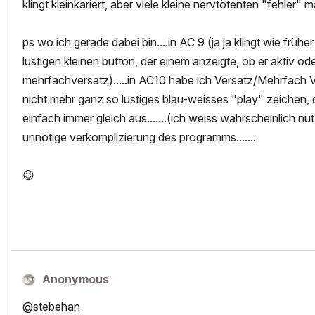
klingt kleinkariert, aber viele kleine nervtötenten "fehler
ps wo ich gerade dabei bin....in AC 9 (ja ja klingt wie frü
lustigen kleinen button, der einem anzeigte, ob er aktiv o
mehrfachversatz).....in AC10 habe ich Versatz/Mehrfach V
nicht mehr ganz so lustiges blau-weisses "play" zeichen, dem
einfach immer gleich aus.......(ich weiss wahrscheinlich n
unnötige verkomplizierung des programms.......
😉
Anonymous
@stebehan