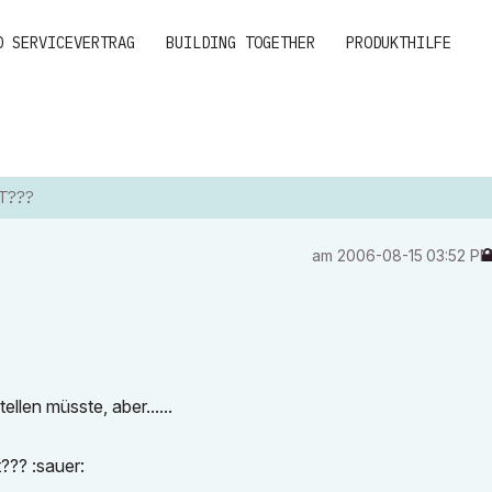
D SERVICEVERTRAG
BUILDING TOGETHER
PRODUKTHILFE
T???
am
‎2006-08-15
03:52 P
llen müsste, aber......
t??? :sauer: