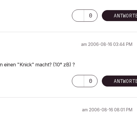
0
ANTWORT
am
‎2006-08-16
03:44 PM
ern einen "Knick" macht? (10° zB) ?
0
ANTWORT
am
‎2006-08-16
08:01 PM