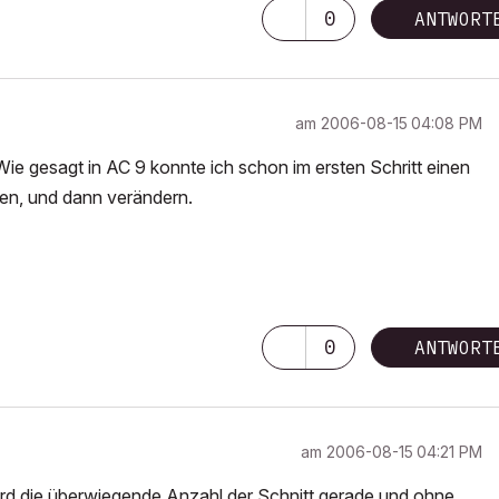
0
ANTWORT
am
‎2006-08-15
04:08 PM
ie gesagt in AC 9 konnte ich schon im ersten Schritt einen
nen, und dann verändern.
0
ANTWORT
am
‎2006-08-15
04:21 PM
ird die überwiegende Anzahl der Schnitt gerade und ohne