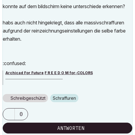
konnte auf dem bildschirm keine unterschiede erkennen?
habs auch nicht hingekriegt, dass alle massivschraffuren
aufgrund der reinzeichnungseinstellungen die selbe farbe
erhalten.
:confused:
Archicad For Future
F R E E D O M for-COLORS
______________________________________
archicad versions 8-29 | mac os 13 | win 11
Schreibgeschützt
Schraffuren
0
ANTWORTEN