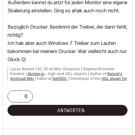
Außerdem kannst du jetzt für jeden Monitor eine eigene
Skalierung einstellen. Ging so afaik auch noch nicht.
Bezüglich Drucker: Bestimmt der Treiber, der dann fehlt,
richtig?
Ich hab aber auch Windows 7 Treiber zum Laufen
bekommen bei meinem Drucker. War vielleicht auch nur
Glück
😉
Lucas Becker | AC 29 on Mac (Sequoia) | Graphisoft Insider
Panelist |
Akroter.io
– high-end GDL objects | Author of
Runxel's
Archicad Wiki
| Editor at
SelfGDL
| Developer of the
GDL plugin for
Sublime Text
My List of AC shortcomings & bugs
|
I Will Piledrive You If You
0
Mention AI Again
|
POSIWID – The Purpose Of a System Is What It Does ///
ANTWORTEN
«Furthermore, I consider that Carth...
yearly releases
must be
destroyed»