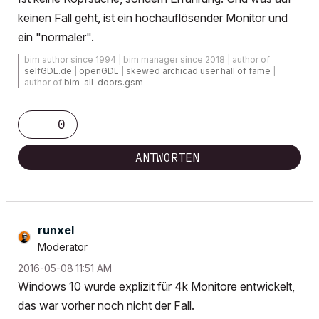
keinen Fall geht, ist ein hochauflösender Monitor und
ein "normaler".
bim author since 1994 | bim manager since 2018 | author of
selfGDL.de
|
openGDL
|
skewed archicad user hall of fame
|
author of
bim-all-doors.gsm
0
ANTWORTEN
runxel
Moderator
‎2016-05-08
11:51 AM
Windows 10 wurde explizit für 4k Monitore entwickelt,
das war vorher noch nicht der Fall.