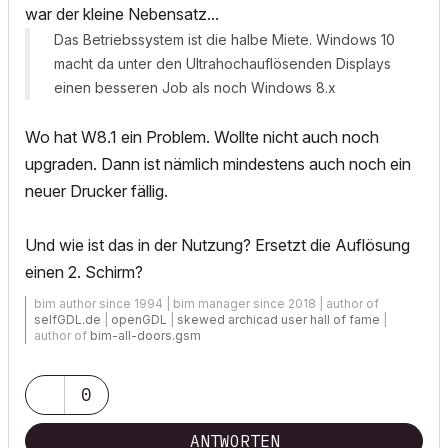
war der kleine Nebensatz...
Das Betriebssystem ist die halbe Miete. Windows 10
macht da unter den Ultrahochauflösenden Displays
einen besseren Job als noch Windows 8.x
Wo hat W8.1 ein Problem. Wollte nicht auch noch
upgraden. Dann ist nämlich mindestens auch noch ein
neuer Drucker fällig.
Und wie ist das in der Nutzung? Ersetzt die Auflösung
einen 2. Schirm?
bim author since 1994 | bim manager since 2018 | author of
selfGDL.de
|
openGDL
|
skewed archicad user hall of fame
|
author of
bim-all-doors.gsm
0
ANTWORTEN