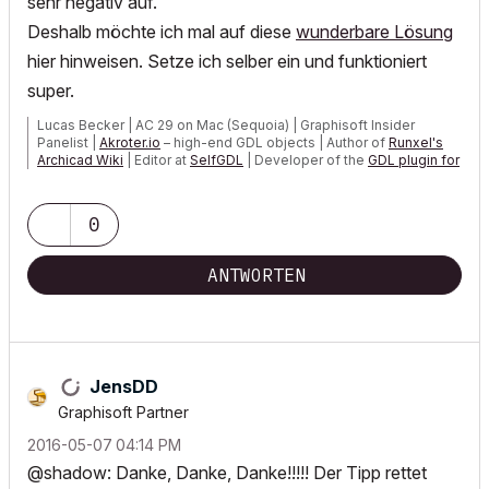
sehr negativ auf.
Deshalb möchte ich mal auf diese
wunderbare Lösung
hier hinweisen. Setze ich selber ein und funktioniert
super.
Lucas Becker | AC 29 on Mac (Sequoia) | Graphisoft Insider
Panelist |
Akroter.io
– high-end GDL objects | Author of
Runxel's
Archicad Wiki
| Editor at
SelfGDL
| Developer of the
GDL plugin for
Sublime Text
My List of AC shortcomings & bugs
|
I Will Piledrive You If You
0
Mention AI Again
|
POSIWID – The Purpose Of a System Is What It Does ///
ANTWORTEN
«Furthermore, I consider that Carth...
yearly releases
must be
destroyed»
JensDD
Graphisoft Partner
‎2016-05-07
04:14 PM
@shadow: Danke, Danke, Danke!!!!! Der Tipp rettet