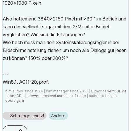
1920x1080 Pixeln
Also hat jemand 3840x2160 Pixel mit >30'' im Betrieb und
kann das vielleicht sogar mit dem 2-Monitor-Betrieb
vergleichen? Wie sind die Erfahrungen?
Wie hoch muss man den Systemskalierungsregler in der
Bildschirmeinstellung ziehen um noch alle Dialoge gut lesen
zu können? 150% oder 200%?
---
Win8.1, AC11-20, prof.
bim author since 1994 | bim manager since 2018 | author of
selfGDL.de
|
openGDL
|
skewed archicad user hall of fame
| author of
bim-all-
doors.gsm
Schreibgeschützt
Andere