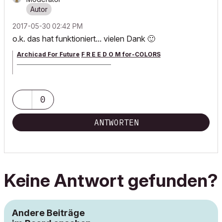
‎2017-05-30
02:42 PM
o.k. das hat funktioniert... vielen Dank
🙂
Archicad For Future
F R E E D O M for-COLORS
______________________________________
archicad versions 8-29 | mac os 13 | win 11
0
ANTWORTEN
Keine Antwort gefunden?
Andere Beiträge