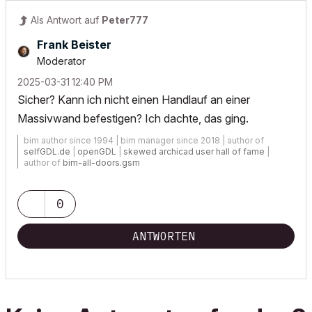
Als Antwort auf
Peter777
Frank Beister
Moderator
‎2025-03-31
12:40 PM
Sicher? Kann ich nicht einen Handlauf an einer
Massivwand befestigen? Ich dachte, das ging.
bim author since 1994 | bim manager since 2018 | author of
selfGDL.de
|
openGDL
|
skewed archicad user hall of fame
|
author of
bim-all-doors.gsm
0
ANTWORTEN