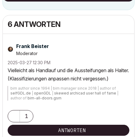
6 ANTWORTEN
Frank Beister
Moderator
‎2025-03-27
12:30 PM
Vielleicht als Handlauf und die Aussteifungen als Halter.
(Klassifizierungen anpassen nicht vergessen.)
bim author since 1994 | bim manager since 2018 | author of
selfGDL.de
|
openGDL
|
skewed archicad user hall of fame
|
author of
bim-all-doors.gsm
1
ANTWORTEN