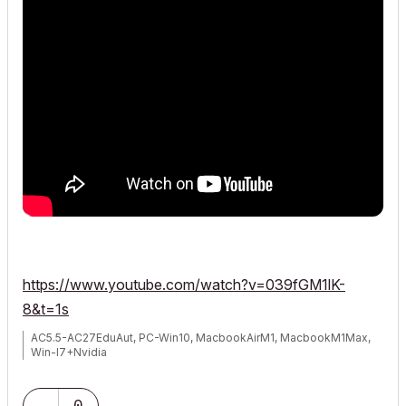
https://www.youtube.com/watch?v=039fGM1lK-
8&t=1s
AC5.5-AC27EduAut, PC-Win10, MacbookAirM1, MacbookM1Max,
Win-I7+Nvidia
0