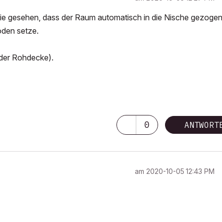
 nie gesehen, dass der Raum automatisch in die Nische gezoge
oden setze.
 der Rohdecke).
0
ANTWORT
am
‎2020-10-05
12:43 PM