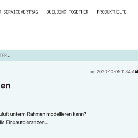
D SERVICEVERTRAG
BUILDING TOGETHER
PRODUKTHILFE
AHMEN
am
‎2020-10-05
11:34 A
men
bauluft unterm Rahmen modellieren kann?
ie Einbautoleranzen...