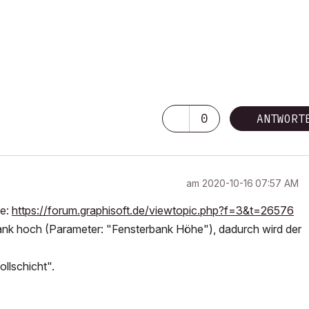
0
ANTWORT
am
‎2020-10-16
07:57 AM
ge:
https://forum.graphisoft.de/viewtopic.php?f=3&t=26576
ank hoch (Parameter: "Fensterbank Höhe"), dadurch wird der
llschicht".