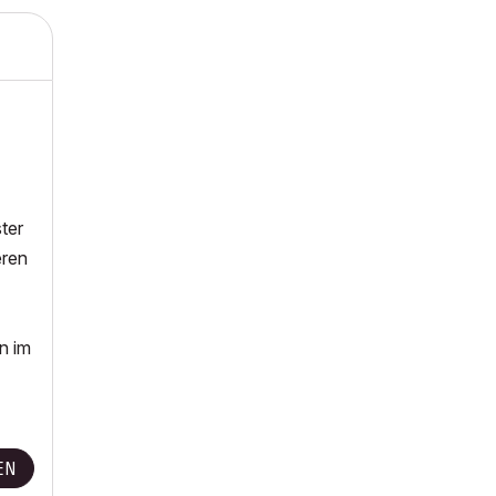
ter
eren
n im
EN