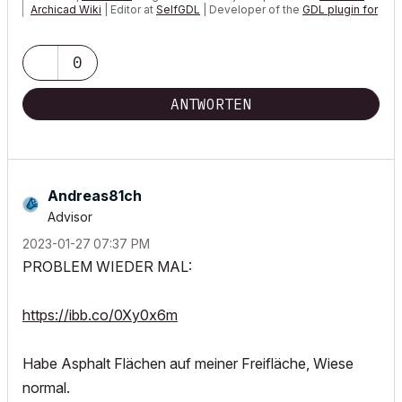
Archicad Wiki
| Editor at
SelfGDL
| Developer of the
GDL plugin for
Sublime Text
My List of AC shortcomings & bugs
|
I Will Piledrive You If You
0
Mention AI Again
|
POSIWID – The Purpose Of a System Is What It Does ///
ANTWORTEN
«Furthermore, I consider that Carth...
yearly releases
must be
destroyed»
Andreas81ch
Advisor
‎2023-01-27
07:37 PM
PROBLEM WIEDER MAL:
https://ibb.co/0Xy0x6m
Habe Asphalt Flächen auf meiner Freifläche, Wiese
normal.