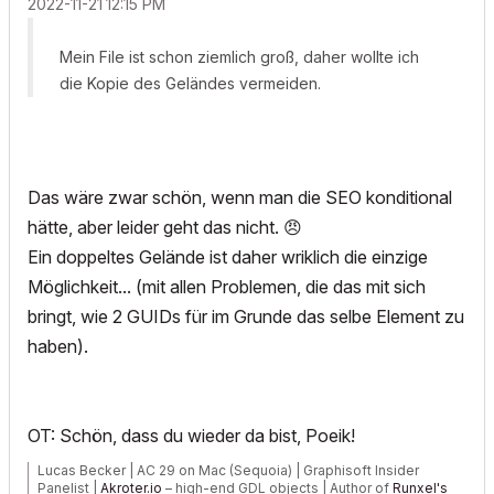
‎2022-11-21
12:15 PM
Mein File ist schon ziemlich groß, daher wollte ich
die Kopie des Geländes vermeiden.
Das wäre zwar schön, wenn man die SEO konditional
hätte, aber leider geht das nicht.
😠
Ein doppeltes Gelände ist daher wriklich die einzige
Möglichkeit... (mit allen Problemen, die das mit sich
bringt, wie 2 GUIDs für im Grunde das selbe Element zu
haben).
OT: Schön, dass du wieder da bist, Poeik!
Lucas Becker | AC 29 on Mac (Sequoia) | Graphisoft Insider
Panelist |
Akroter.io
– high-end GDL objects | Author of
Runxel's