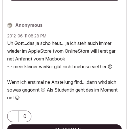
Anonymous
‎2012-06-11
08:28 PM
Uh Gott...das ja scho heut....ja ich steh auch immer
wieder im AppleStore (vom OnlineStore will i erst gar
net Anfang) vorm Macbook
-.- mein kleiner weißer gibt nicht mehr so viel her
😞
Wenn ich erst mal ne Anstellung find....dann wird sich
sowas gegönnt
😄
Als Studentin geht des im Moment
net
😉
0