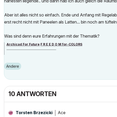
nähesten liegende.. und dann hab ich auch gleich die Raum
Aber ist alles nicht so einfach. Ende und Anfang mit Regelabst
erst recht nicht mit Paneelen als Latten... bin noch am tüfteln
Was sind denn eure Erfahrungen mit der Thematik?
Archicad For Future
F R E E D O M for-COLORS
______________________________________
archicad versions 8-29 | mac os 13 | win 11
Andere
10 ANTWORTEN
Ace
Torsten Brzezicki