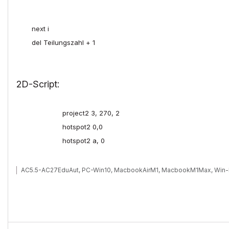
next
i
del
Teilungszahl
+
1
2D-Script:
project2
3
,
270
,
2
hotspot2
0
,
0
hotspot2
a
,
0
AC5.5-AC27EduAut, PC-Win10, MacbookAirM1, MacbookM1Max, Win-