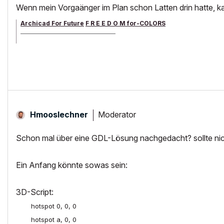
Wenn mein Vorgaänger im Plan schon Latten drin hatte, kan
Archicad For Future
F R E E D O M for-COLORS
______________________________________
archicad versions 8-29 | mac os 13 | win 11
Moderator
Hmooslechner
Schon mal über eine GDL-Lösung nachgedacht? sollte nich
Ein Anfang könnte sowas sein:
3D-Script:
hotspot
0
,
0
,
0
hotspot
a
,
0
,
0