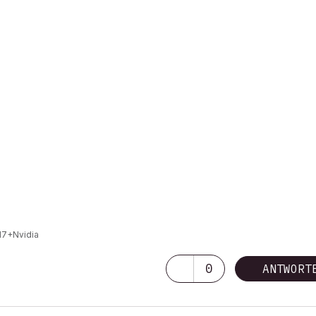
I7+Nvidia
0
ANTWORT