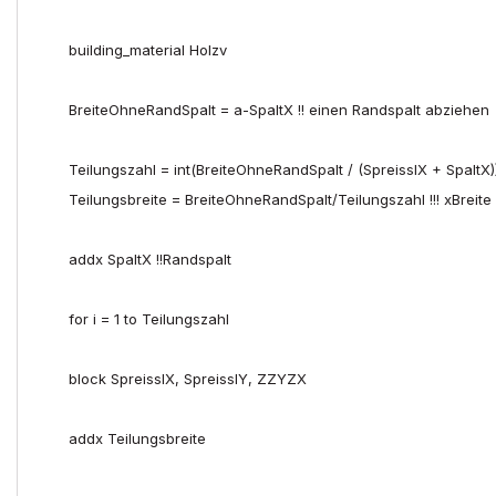
building_material
Holzv
BreiteOhneRandSpalt
=
a
-
SpaltX
!! einen Randspalt abziehen
Teilungszahl
=
int
(
BreiteOhneRandSpalt
/
(
SpreisslX
+
SpaltX
)
Teilungsbreite
=
BreiteOhneRandSpalt
/
Teilungszahl
!!! xBrei
addx
SpaltX
!!Randspalt
for
i
=
1
to
Teilungszahl
block
SpreisslX
,
SpreisslY
,
ZZYZX
addx
Teilungsbreite