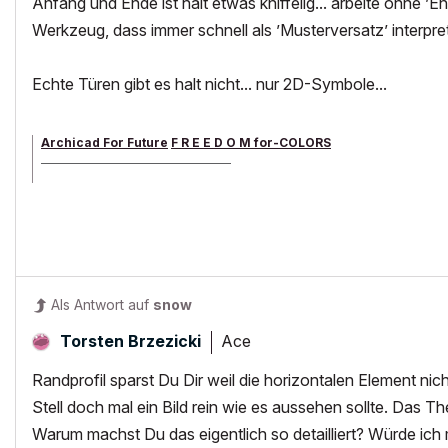
Anfang und Ende ist halt etwas kniffelig... arbeite ohne ’
Werkzeug, dass immer schnell als ’Musterversatz’ interpre
Echte Türen gibt es halt nicht... nur 2D-Symbole...
Archicad For Future
F R E E D O M for-COLORS
______________________________________
archicad versions 8-29 | mac os 13 | win 11
Als Antwort auf
snow
Ace
Torsten Brzezicki
Randprofil sparst Du Dir weil die horizontalen Element ni
Stell doch mal ein Bild rein wie es aussehen sollte. Das Them
Warum machst Du das eigentlich so detailliert? Würde ich 