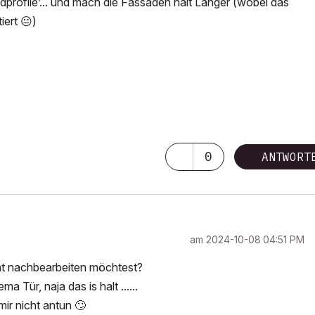
Endprofile’... und mach die Fassaden halt Länger (wobei das
tiert
😐
)
0
ANTWORT
am
‎2024-10-08
04:51 PM
cht nachbearbeiten möchtest?
a Tür, naja das is halt ......
mir nicht antun
🙄