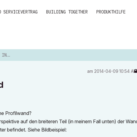
D SERVICEVERTRAG
BUILDING TOGETHER
PRODUKTHILFE
LWAND
am
‎2014-04-09
10:54 A
d
ine Profilwand?
rspektive auf den breiteren Teil (in meinem Fall unten) der Wan
r befindet. Siehe Bildbeispiel: