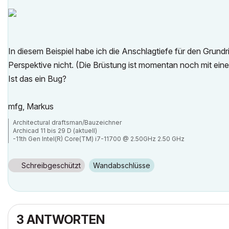
In diesem Beispiel habe ich die Anschlagtiefe für den Grundri
Perspektive nicht. (Die Brüstung ist momentan noch mit ei
Ist das ein Bug?
mfg, Markus
Architectural draftsman/Bauzeichner
Archicad 11 bis 29 D (aktuell)
-11th Gen Intel(R) Core(TM) i7-11700 @ 2.50GHz 2.50 GHz
-RAM 32 GB
-Windows 11 Pro
-NVIDIA Quadro RTX 4000
Schreibgeschützt
Wandabschlüsse
-Canon TM 300 + Scanner
3 ANTWORTEN