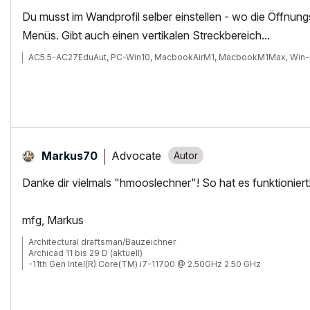
Du musst im Wandprofil selber einstellen - wo die Öffnungsre
Menüs. Gibt auch einen vertikalen Streckbereich...
AC5.5-AC27EduAut, PC-Win10, MacbookAirM1, MacbookM1Max, Win-
Advocate
Markus70
Danke dir vielmals "hmooslechner"! So hat es funktioniert
mfg, Markus
Architectural draftsman/Bauzeichner
Archicad 11 bis 29 D (aktuell)
-11th Gen Intel(R) Core(TM) i7-11700 @ 2.50GHz 2.50 GHz
-RAM 32 GB
-Windows 11 Pro
-NVIDIA Quadro RTX 4000
-Canon TM 300 + Scanner