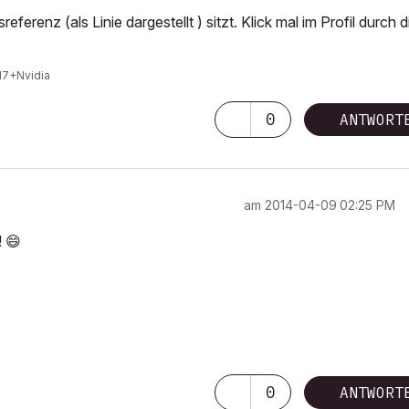
ferenz (als Linie dargestellt ) sitzt. Klick mal im Profil durch d
I7+Nvidia
0
ANTWORT
am
‎2014-04-09
02:25 PM
!
😄
0
ANTWORT