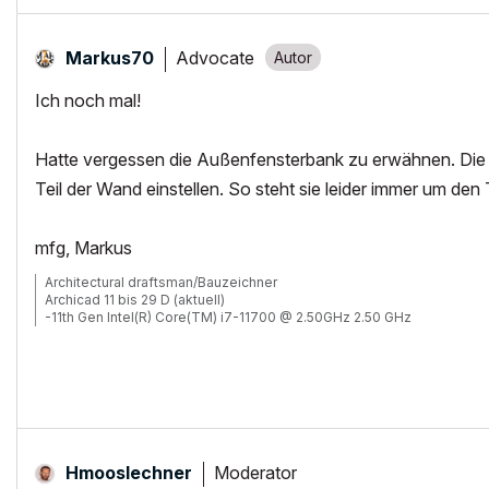
Advocate
Markus70
Ich noch mal!
Hatte vergessen die Außenfensterbank zu erwähnen. Die lä
Teil der Wand einstellen. So steht sie leider immer um den 
mfg, Markus
Architectural draftsman/Bauzeichner
Archicad 11 bis 29 D (aktuell)
-11th Gen Intel(R) Core(TM) i7-11700 @ 2.50GHz 2.50 GHz
-RAM 32 GB
-Windows 11 Pro
-NVIDIA Quadro RTX 4000
-Canon TM 300 + Scanner
Moderator
Hmooslechner