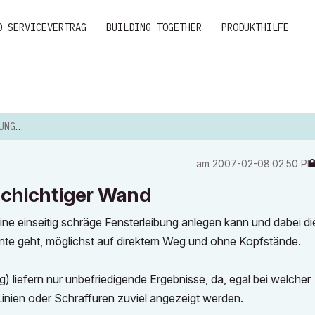
D SERVICEVERTRAG
BUILDING TOGETHER
PRODUKTHILFE
R WAND
am
‎2007-02-08
02:50 P
schichtiger Wand
ine einseitig schräge Fensterleibung anlegen kann und dabei di
nte geht, möglichst auf direktem Weg und ohne Kopfstände.
 liefern nur unbefriedigende Ergebnisse, da, egal bei welcher
Linien oder Schraffuren zuviel angezeigt werden.