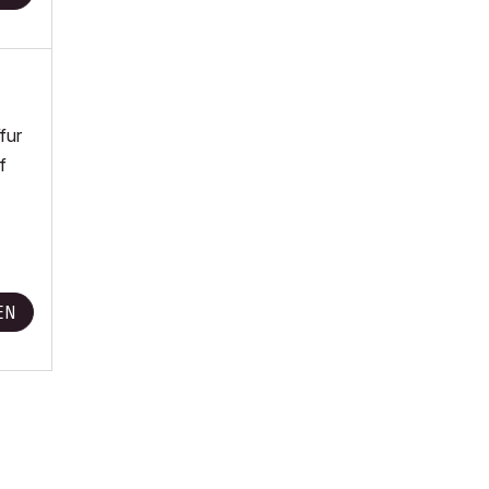
fur
f
EN