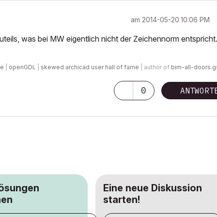
am
‎2014-05-20
10:06 PM
teils, was bei MW eigentlich nicht der Zeichennorm entspricht
de
|
openGDL
|
skewed archicad user hall of fame
| author of
bim-all-doors.
0
ANTWORT
Lösungen
Eine neue Diskussion
hen
starten!