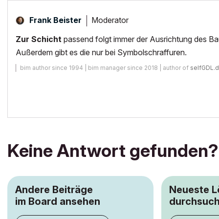
Moderator
Frank Beister
Zur Schicht
passend folgt immer der Ausrichtung des Bau
Außerdem gibt es die nur bei Symbolschraffuren.
bim author since 1994 | bim manager since 2018 | author of
selfGDL.
Keine Antwort gefunden?
Andere Beiträge
Neueste 
im Board ansehen
durchsuc