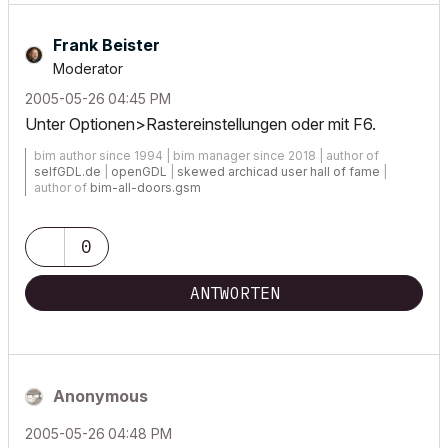
Frank Beister
Moderator
‎2005-05-26
04:45 PM
Unter Optionen>Rastereinstellungen oder mit F6.
bim author since 1994 | bim manager since 2018 | author of
selfGDL.de
|
openGDL
|
skewed archicad user hall of fame
|
author of
bim-all-doors.gsm
0
ANTWORTEN
Anonymous
‎2005-05-26
04:48 PM