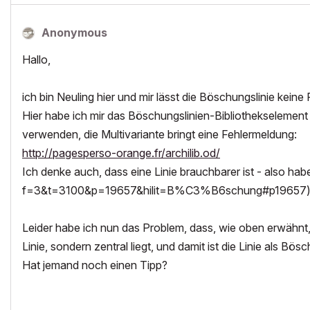
Anonymous
Hallo,
ich bin Neuling hier und mir lässt die Böschungslinie kein
Hier habe ich mir das Böschungslinien-Bibliothekselement 
verwenden, die Multivariante bringt eine Fehlermeldung:
http://pagesperso-orange.fr/archilib.od/
Ich denke auch, dass eine Linie brauchbarer ist - also ha
f=3&t=3100&p=19657&hilit=B%C3%B6schung#p19657) b
Leider habe ich nun das Problem, dass, wie oben erwähnt
Linie, sondern zentral liegt, und damit ist die Linie als Bös
Hat jemand noch einen Tipp?