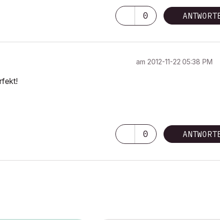
0
ANTWORT
am
‎2012-11-22
05:38 PM
rfekt!
0
ANTWORT