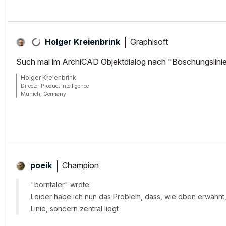
Graphisoft
Holger Kreienbrink
Such mal im ArchiCAD Objektdialog nach "Böschungslinie",
Holger Kreienbrink
Director Product Intelligence
Munich, Germany
Archicad since Version 5....
If I sound too harsh, please forgive me: I am German.
Champion
poeik
"borntaler" wrote:
Leider habe ich nun das Problem, dass, wie oben erwähnt
Linie, sondern zentral liegt