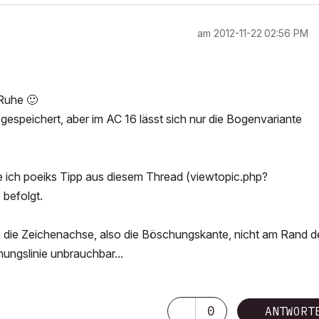
am
‎2012-11-22
02:56 PM
e Ruhe
🙂
gespeichert, aber im AC 16 lässt sich nur die Bogenvariante
be ich poeiks Tipp aus diesem Thread (viewtopic.php?
efolgt.
, die Zeichenachse, also die Böschungskante, nicht am Rand d
chungslinie unbrauchbar...
0
ANTWORT