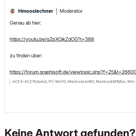
Moderator
Hmooslechner
Genau ab hier:
https://youtu.be/qZpXOjkZdO0?t=388
zu finden über:
https://forum.graphisoft.de/viewtopic.php?f=25&t=2660
AC5.5-AC27EduAut, PC-Win10, MacbookAirM1, MacbookM1Max, Win-
Keine Antwort gefunden?