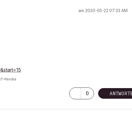
am
‎2020-05-22
07:33 AM
0&start=15
I7+Nvidia
0
ANTWORT