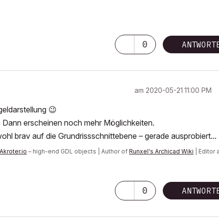
0
ANTWORT
am
‎2020-05-21
11:00 PM
geldarstellung
😉
. Dann erscheinen noch mehr Möglichkeiten.
wohl brav auf die Grundrissschnittebene – gerade ausprobiert... 
Akroter.io
– high-end GDL objects | Author of
Runxel's Archicad Wiki
| Editor 
n AI Again
|
0
ANTWORT
 consider that Carth...
yearly releases
must be destroyed»