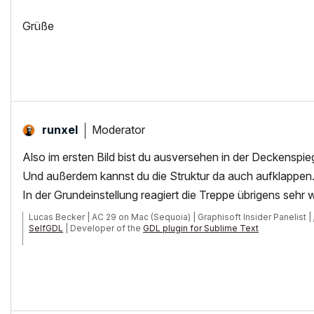
Grüße
Moderator
runxel
Also im ersten Bild bist du ausversehen in der Deckenspie
Und außerdem kannst du die Struktur da auch aufklappen
In der Grundeinstellung reagiert die Treppe übrigens sehr 
Lucas Becker | AC 29 on Mac (Sequoia) | Graphisoft Insider Panelist |
SelfGDL
| Developer of the
GDL plugin for Sublime Text
My List of AC shortcomings & bugs
|
I Will Piledrive You If You Mentio
POSIWID – The Purpose Of a System Is What It Does /// «Furthermore, I