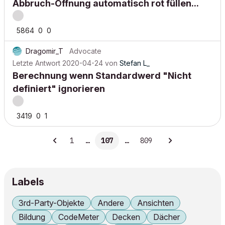
Abbruch-Öffnung automatisch rot füllen...
5864
0
0
Dragomir_T
Advocate
Letzte Antwort
2020-04-24
von
Stefan L_
Berechnung wenn Standardwerd "Nicht
definiert" ignorieren
3419
0
1
1
…
107
…
809
Labels
3rd-Party-Objekte
Andere
Ansichten
Bildung
CodeMeter
Decken
Dächer