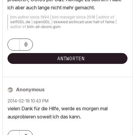
ich aber auch lange nicht mehr gemacht.
bim author since 1994 | bim manager since 2018 | author of
selfGDL.de
|
openGDL
|
skewed archicad user hall of fame
|
author of
bim-all-doors.gsm
0
ANTWORTEN
Anonymous
‎2014-02-18
10:43 PM
vielen Dank für die Hilfe, werde es morgen mal
ausprobieren soweit ich das kann.