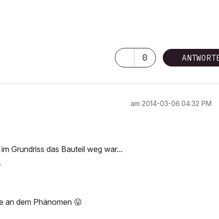
0
ANTWORT
am
‎2014-03-06
04:32 PM
m Grundriss das Bauteil weg war...
.
wäre an dem Phänomen
😛