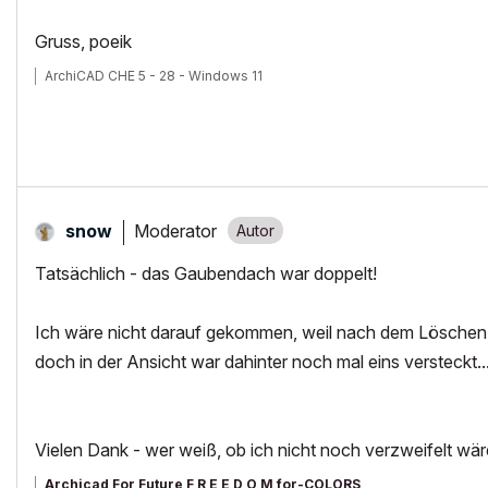
Gruss, poeik
ArchiCAD CHE 5 - 28 - Windows 11
Moderator
snow
Tatsächlich - das Gaubendach war doppelt!
Ich wäre nicht darauf gekommen, weil nach dem Löschen i
doch in der Ansicht war dahinter noch mal eins versteckt..
Vielen Dank - wer weiß, ob ich nicht noch verzweifelt 
Archicad For Future
F R E E D O M for-COLORS