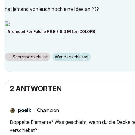
hat jemand von euch noch eine Idee an ???
Archicad For Future
F R E E D O M for-COLORS
______________________________________
archicad versions 8-29 | mac os 13 | win 11
Schreibgeschützt
Wandabschlüsse
2 ANTWORTEN
Champion
poeik
Doppelte Elemente? Was geschieht, wenn du die Decke rec
verschiebst?