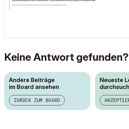
______________________________________
archicad versions 8-29 | mac os 13 | win 11
Keine Antwort gefunden?
Andere Beiträge
Neueste 
im Board ansehen
durchsuc
ZURÜCK ZUM BOARD
AKZEPTIE