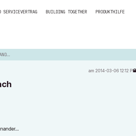
D SERVICEVERTRAG
BUILDING TOGETHER
PRODUKTHILFE
DACH
am
‎2014-03-06
12:12 P
ach
inander...