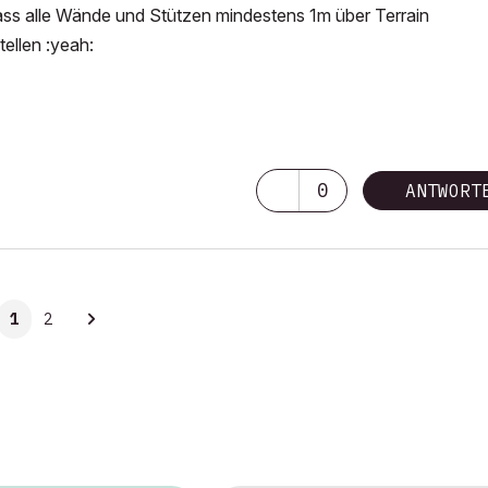
ss alle Wände und Stützen mindestens 1m über Terrain
ellen :yeah:
0
ANTWORT
1
2