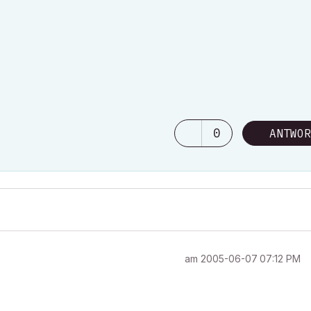
0
ANTWOR
am
‎2005-06-07
07:12 PM