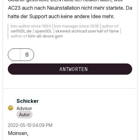
AC23 auch nach Neuinstallation nicht mehr startete. Da
hatte der Support auch keine andere Idee mehr.
bim author since 1994 | bim manager since 2018 | author of
selfGDL.de
|
openGDL
|
skewed archicad user hall of fame
|
author of
bim-all-doors.gsm
0
ANTWORTEN
Schicker
Advisor
‎2022-05-10
04:09 PM
Moinsen,