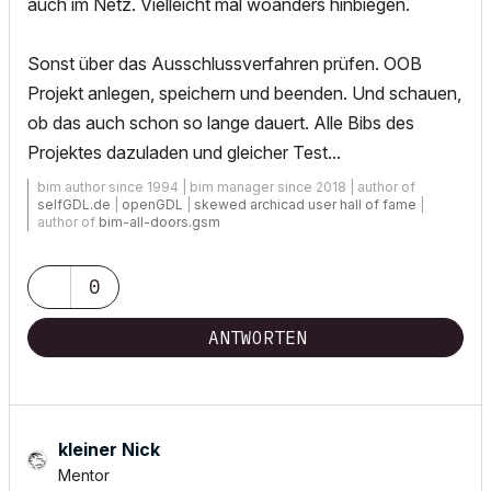
auch im Netz. Vielleicht mal woanders hinbiegen.
Sonst über das Ausschlussverfahren prüfen. OOB
Projekt anlegen, speichern und beenden. Und schauen,
ob das auch schon so lange dauert. Alle Bibs des
Projektes dazuladen und gleicher Test...
bim author since 1994 | bim manager since 2018 | author of
selfGDL.de
|
openGDL
|
skewed archicad user hall of fame
|
author of
bim-all-doors.gsm
0
ANTWORTEN
kleiner Nick
Mentor