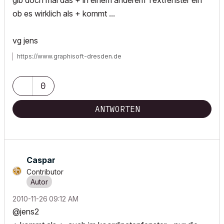
gib doch mal das + in einem anderem Textfenster ein
ob es wirklich als + kommt ...
vg jens
https://www.graphisoft-dresden.de
0
ANTWORTEN
Caspar
Contributor
‎2010-11-26
09:12 AM
@jens2