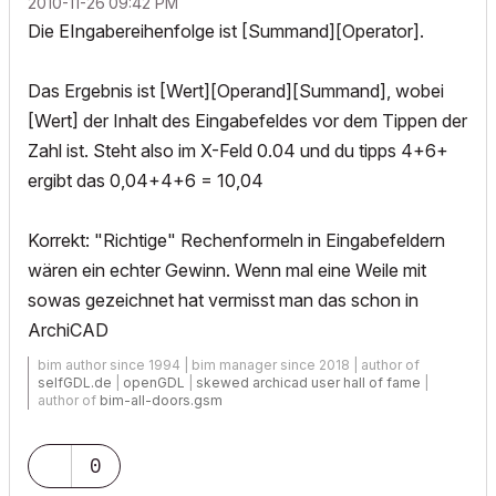
‎2010-11-26
09:42 PM
Die EIngabereihenfolge ist [Summand][Operator].
Das Ergebnis ist [Wert][Operand][Summand], wobei
[Wert] der Inhalt des Eingabefeldes vor dem Tippen der
Zahl ist. Steht also im X-Feld 0.04 und du tipps 4+6+
ergibt das 0,04+4+6 = 10,04
Korrekt: "Richtige" Rechenformeln in Eingabefeldern
wären ein echter Gewinn. Wenn mal eine Weile mit
sowas gezeichnet hat vermisst man das schon in
ArchiCAD
bim author since 1994 | bim manager since 2018 | author of
selfGDL.de
|
openGDL
|
skewed archicad user hall of fame
|
author of
bim-all-doors.gsm
0