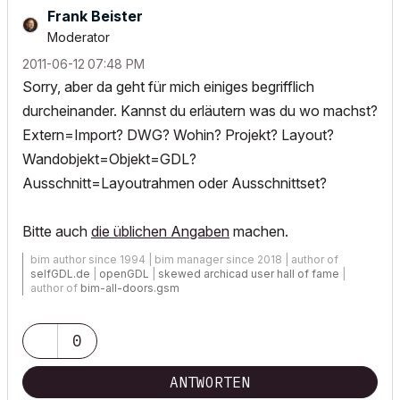
Frank Beister
Moderator
‎2011-06-12
07:48 PM
Sorry, aber da geht für mich einiges begrifflich
durcheinander. Kannst du erläutern was du wo machst?
Extern=Import? DWG? Wohin? Projekt? Layout?
Wandobjekt=Objekt=GDL?
Ausschnitt=Layoutrahmen oder Ausschnittset?
Bitte auch
die üblichen Angaben
machen.
bim author since 1994 | bim manager since 2018 | author of
selfGDL.de
|
openGDL
|
skewed archicad user hall of fame
|
author of
bim-all-doors.gsm
0
ANTWORTEN