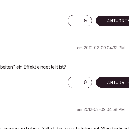
0
ANTWORT
am
‎2012-02-09
04:33 PM
ten" ein Effekt eingestellt ist?
0
ANTWORT
am
‎2012-02-09
04:58 PM
udioversion zu haben. Selbst das zurückstellen auf Standardwer