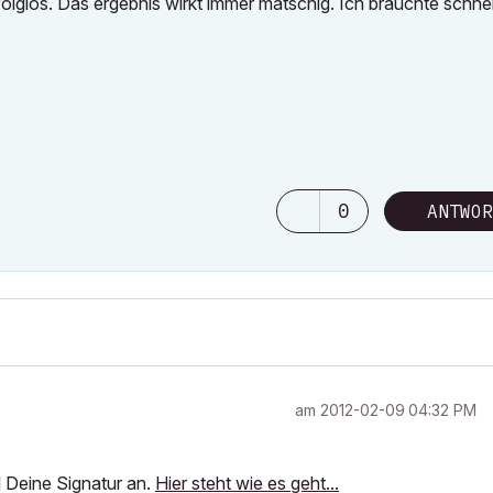
folglos. Das ergebnis wirkt immer matschig. Ich bräuchte schne
0
ANTWOR
am
‎2012-02-09
04:32 PM
 Deine Signatur an.
Hier steht wie es geht...