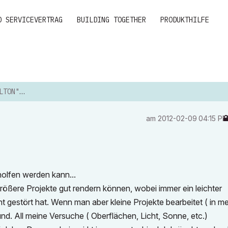
D SERVICEVERTRAG
BUILDING TOGETHER
PRODUKTHILFE
 EFFEKT
am
‎2012-02-09
04:15 P
eholfen werden kann...
 größere Projekte gut rendern können, wobei immer ein leichter
ht gestört hat. Wenn man aber kleine Projekte bearbeitet ( in 
rund. All meine Versuche ( Oberflächen, Licht, Sonne, etc.)