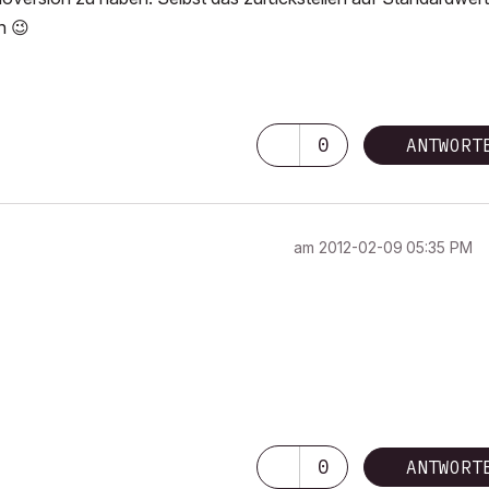
en
😉
0
ANTWORT
am
‎2012-02-09
05:35 PM
0
ANTWORT