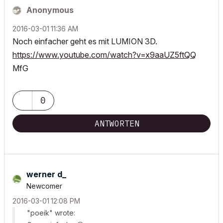
Anonymous
‎2016-03-01
11:36 AM
Noch einfacher geht es mit LUMION 3D.
https://www.youtube.com/watch?v=x9aaUZ5ftQQ
MfG
0
ANTWORTEN
werner d_
Newcomer
‎2016-03-01
12:08 PM
"poeik" wrote: