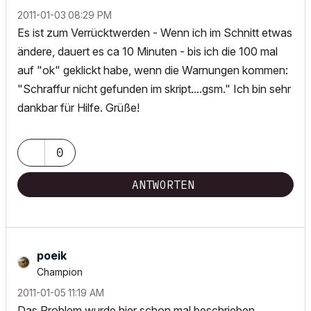
‎2011-01-03
08:29 PM
Es ist zum Verrücktwerden - Wenn ich im Schnitt etwas
ändere, dauert es ca 10 Minuten - bis ich die 100 mal
auf "ok" geklickt habe, wenn die Warnungen kommen:
"Schraffur nicht gefunden im skript....gsm." Ich bin sehr
dankbar für Hilfe. Grüße!
0
ANTWORTEN
poeik
Champion
‎2011-01-05
11:19 AM
Das Problem wurde
hier
schon mal beschrieben.