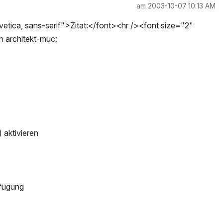
am
‎2003-10-07
10:13 AM
tica, sans-serif">Zitat:</font><hr /><font size="2"
on architekt-muc:
 aktivieren
rfügung