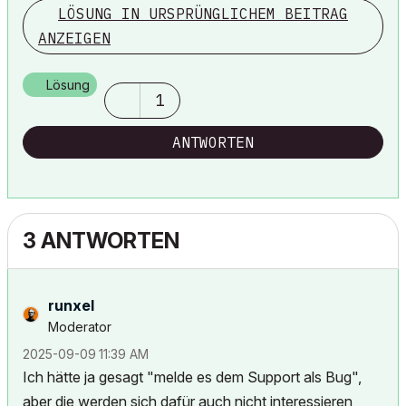
LÖSUNG IN URSPRÜNGLICHEM BEITRAG
My List of AC shortcomings & bugs
|
I Will Piledrive You If You
ANZEIGEN
Mention AI Again
|
POSIWID – The Purpose Of a System Is What It Does ///
Lösung
«Furthermore, I consider that Carth...
yearly releases
must be
1
destroyed»
ANTWORTEN
3 ANTWORTEN
runxel
Moderator
‎2025-09-09
11:39 AM
Ich hätte ja gesagt "melde es dem Support als Bug",
aber die werden sich dafür auch nicht interessieren,