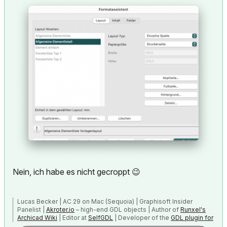
Nein, ich habe es nicht gecroppt
😉
Lucas Becker | AC 29 on Mac (Sequoia) | Graphisoft Insider
Panelist |
Akroter.io
– high-end GDL objects | Author of
Runxel's
Archicad Wiki
| Editor at
SelfGDL
| Developer of the
GDL plugin for
Sublime Text