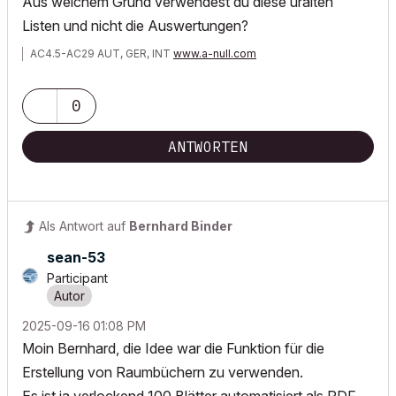
Aus welchem Grund verwendest du diese uralten
Listen und nicht die Auswertungen?
AC4.5-AC29 AUT, GER, INT
www.a-null.com
0
ANTWORTEN
Als Antwort auf
Bernhard Binder
sean-53
Participant
‎2025-09-16
01:08 PM
Moin Bernhard, die Idee war die Funktion für die
Erstellung von Raumbüchern zu verwenden.
Es ist ja verlockend 100 Blätter automatisiert als PDF